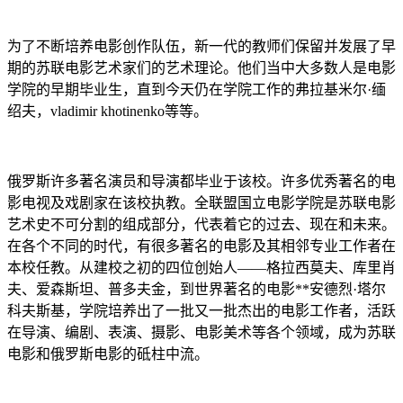
为了不断培养电影创作队伍，新一代的教师们保留并发展了早
期的苏联电影艺术家们的艺术理论。他们当中大多数人是电影
学院的早期毕业生，直到今天仍在学院工作的弗拉基米尔·缅
绍夫，vladimir khotinenko等等。
俄罗斯许多著名演员和导演都毕业于该校。许多优秀著名的电
影电视及戏剧家在该校执教。全联盟国立电影学院是苏联电影
艺术史不可分割的组成部分，代表着它的过去、现在和未来。
在各个不同的时代，有很多著名的电影及其相邻专业工作者在
本校任教。从建校之初的四位创始人——格拉西莫夫、库里肖
夫、爱森斯坦、普多夫金，到世界著名的电影**安德烈·塔尔
科夫斯基，学院培养出了一批又一批杰出的电影工作者，活跃
在导演、编剧、表演、摄影、电影美术等各个领域，成为苏联
电影和俄罗斯电影的砥柱中流。