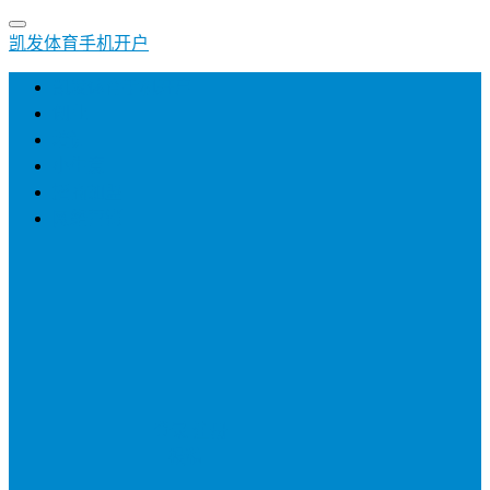
凯发体育手机开户
凯发体育手机开户
创业
培训
小生意
招商加盟
网络营销
登录
注册
投稿