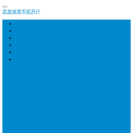
凯发体育手机开户
凯发体育手机开户
创业
培训
小生意
招商加盟
网络营销
登录
注册
投稿