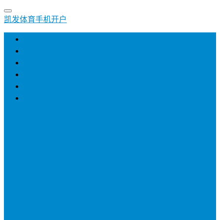
凯发体育手机开户
凯发体育手机开户
创业
培训
小生意
招商加盟
网络营销
登录
注册
投稿