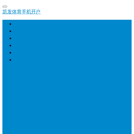
凯发体育手机开户
凯发体育手机开户
创业
培训
小生意
招商加盟
网络营销
登录
注册
投稿