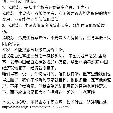
退，一年就可实现。
7、孟晓苏，先从小产权房开始征房产税，阻力小。
孟晓苏：建议去西双版纳买房，有闲钱建议去旅游度假的地方
买房，不光能住还能保值和增值。
8、孟晓苏，建议去旅游度假城市买房，既能住又能保值增
值。
孟晓苏：造成生育率降低，不光是因为房价高，生育率低不只
因房价高。
专家：不能把怨气都撒在房价上涨。
建议老百姓拿出三分之一存款买房。”中国房地产之父”孟晓
苏：去年中国老百姓存款增加15万亿，拿出1/3存款买房中国
经济就恢复了，经济就恢复了。
咱们得有一说一，你说得对的，咱们认真听。但有些话我们也
得过脑子，我们不能听到专家就批评，他很多话一定有他的道
理，不能全盘否定。但我希望还是把真正的普通老百姓定义
下，而不应该只是跟房地产捆绑在一起的才叫老百姓。
本文来自投稿，不代表商川网立场，如若转载，请注明出处：
http://www.sclgvs.com/peixun/39363.html