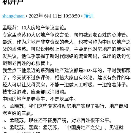
机开户
shangchuan
•
2023年 6月 11日 10:38:59
•
培训
孟晓苏：10大房地产争议言论。
专家孟晓苏10大房地产争议言论，句句戳到老百姓的心肺管。
最近，作为房地产非常资深的老人，也被号称为中国房地产之
父的孟晓苏。可以说频频上热搜，主要是他对房地产的建议引
发热议，他似乎掌握了新时代网络的流量密码，说出的话句句
戳到老百姓的心肺管上。
我盘点下他最近的系列房地产建议都是2023年的，平时我都跟
了，今天就不过多评价，相信大家自有公论，建议有条件的年
轻人可以让父母买房，不能一边做人工呼吸，一边掐着脖子。
楼市没泡沫，应全部取消限购。
中国房地产是老黄牛，不是灰犀牛。
4、孟晓苏，我们这些专家推动房地产实现了银行、地产商和
老百姓的三赢。
5、孟晓苏，现在还不征房产税，对老百姓很不公平。
6、孟晓苏，嘉宾：孟晓苏，「中国房地产之父」。见证就