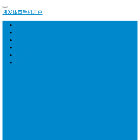
凯发体育手机开户
凯发体育手机开户
创业
培训
小生意
招商加盟
网络营销
登录
注册
投稿