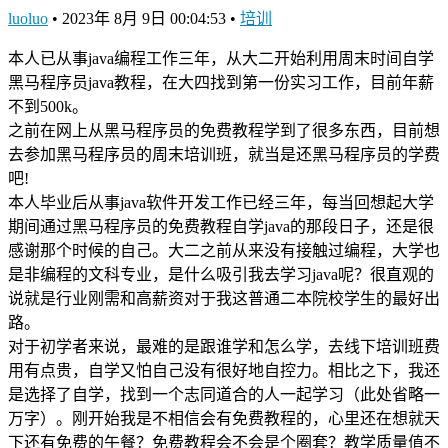
luoluo
•
2023年 8月 9日 00:04:53
•
培训
本人已从事java编程工作三年，从大二开始利用周末时间自学
黑马程序员java教程，在大四找到第一份实习工作，目前年薪
不到500k。
之前在网上从黑马程序员的免费教程学到了很多东西，目前想
去参加黑马程序员的周末培训班，就当是还黑马程序员的学费
吧!
本人毕业后从事java软件开发工作已经三年，每当回想起大学
期间通过黑马程序员的免费教程自学java的那段日子，还是很
感谢那个时候的自己。大二之前从来没有接触过编程，大学也
是非编程的文科专业，是什么吸引我去学习java呢？很直观的
说就是行业刚需和高薪资对于我这普通二本院校学生的最好出
路。
对于初学者来说，最难的是跟谁学和怎么学，去线下培训班费
用有点贵，自学又怕自己没有很好地自控力。相比之下，我还
是选择了自学，找到一个志同道合的人一起学习（此处省略一
万字）。刚开始我是不相信会有免费教程的，心里还在想就天
下还有免费的午餐？免费教程会不会是个圈套？教学质量值不