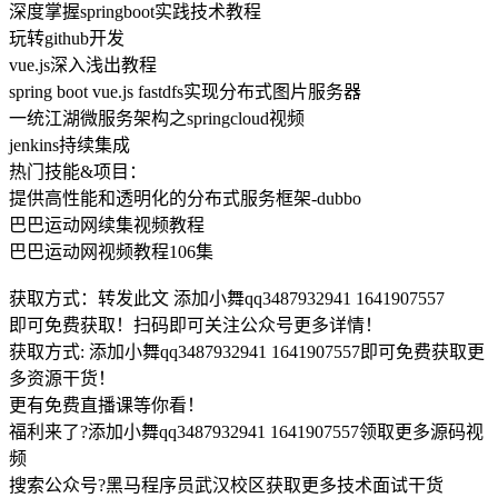
深度掌握springboot实践技术教程
玩转github开发
vue.js深入浅出教程
spring boot vue.js fastdfs实现分布式图片服务器
一统江湖微服务架构之springcloud视频
jenkins持续集成
热门技能&项目：
提供高性能和透明化的分布式服务框架-dubbo
巴巴运动网续集视频教程
巴巴运动网视频教程106集
获取方式：转发此文 添加小舞qq3487932941 1641907557
即可免费获取！扫码即可关注公众号更多详情！
获取方式: 添加小舞qq3487932941 1641907557即可免费获取更
多资源干货！
更有免费直播课等你看！
福利来了?添加小舞qq3487932941 1641907557领取更多源码视
频
搜索公众号?黑马程序员武汉校区获取更多技术面试干货