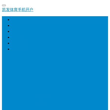
凯发体育手机开户
凯发体育手机开户
创业
培训
小生意
招商加盟
网络营销
登录
注册
投稿