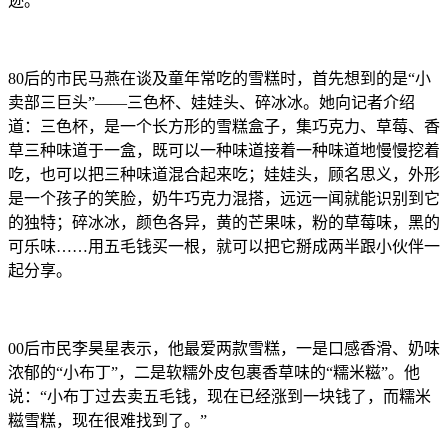
迹。
80后的市民马燕在谈及童年常吃的雪糕时，首先想到的是“小
卖部三巨头”——三色杯、娃娃头、碎冰冰。她向记者介绍
道：三色杯，是一个长方形的雪糕盒子，集巧克力、草莓、香
草三种味道于一盒，既可以一种味道接着一种味道地慢慢挖着
吃，也可以把三种味道混合起来吃；娃娃头，顾名思义，外形
是一个孩子的笑脸，奶牛巧克力混搭，远远一闻就能识别到它
的独特；碎冰冰，颜色各异，黄的芒果味，粉的草莓味，黑的
可乐味……用五毛钱买一根，就可以把它掰成两半跟小伙伴一
起分享。
00后市民李昊星表示，他最爱两款雪糕，一是口感香滑、奶味
浓郁的“小布丁”，二是软糯外皮包裹香草味的“糯米糍”。他
说：“小布丁过去卖五毛钱，现在已经涨到一块钱了，而糯米
糍雪糕，现在很难找到了。”