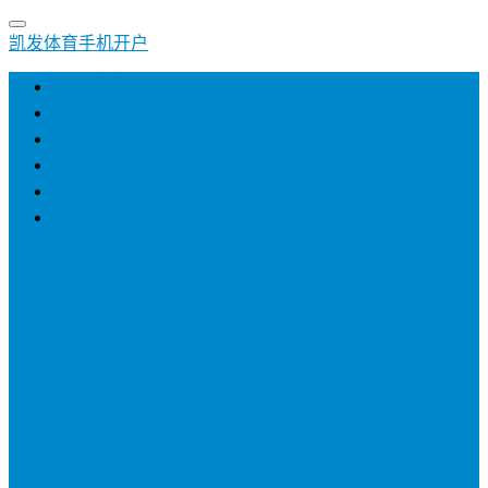
凯发体育手机开户
凯发体育手机开户
创业
培训
小生意
招商加盟
网络营销
登录
注册
投稿