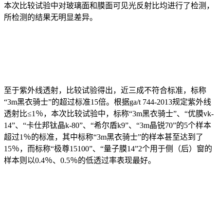
本次比较试验中对玻璃面和膜面可见光反射比均进行了检测，
所检测的结果无明显差异。
至于紫外线透射，比较试验得出，近三成不符合标准，标称
“3m黑衣骑士”的超过标准15倍。根据ga/t 744-2013规定紫外线
透射比≤1％，本次比较试验中，标称“3m黑衣骑士”、“优膜vk-
14”、“卡仕邦钛晶k-80”、“希尔盾k9”、“3m晶锐70”的5个样本
超过1％的标准，其中标称“3m黑衣骑士”的样本甚至达到了
15％，而标称“极尊15100”、“量子膜14”2个用于侧（后）窗的
样本则以0.4％、0.5％的低透过率表现最好。