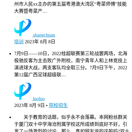
州市人民xx主办的第五届粤港澳大湾区“粤菜师傅”技能
大赛暨粤菜产…
shangchuan
培训
2023年 8月 8日
7月9日——10日，2022桂超联赛第三轮战罢两场，北海
极驰反客为主击败广外附校，南宁青年人和上林竞技上
演进球大战，两支客队均全取三分。7月9日下午，2022
第12届广西足球超级联…
luoluo
2023年 8月 9日
•
院校招生
关于教育的话题，似乎永不会落幕。本网粉丝群关
于厦门双十中学海沧附属学校这所成绩到底好不好，引
发了一场激烈的讨论。那么，真如网友说的这般吗?双十