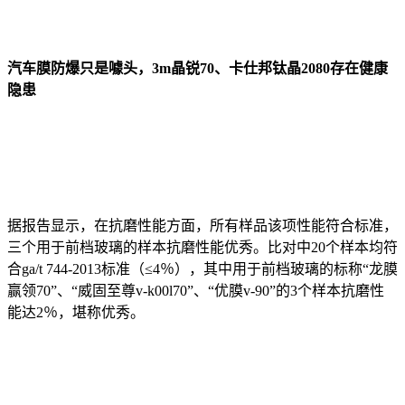
汽车膜防爆只是噱头，3m晶锐70、卡仕邦钛晶2080存在健康
隐患
据报告显示，在抗磨性能方面，所有样品该项性能符合标准，
三个用于前档玻璃的样本抗磨性能优秀。比对中20个样本均符
合ga/t 744-2013标准（≤4％），其中用于前档玻璃的标称“龙膜
赢领70”、“威固至尊v-k00l70”、“优膜v-90”的3个样本抗磨性
能达2％，堪称优秀。