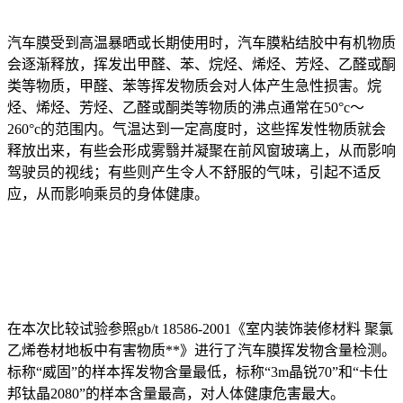
汽车膜受到高温暴晒或长期使用时，汽车膜粘结胶中有机物质
会逐渐释放，挥发出甲醛、苯、烷烃、烯烃、芳烃、乙醛或酮
类等物质，甲醛、苯等挥发物质会对人体产生急性损害。烷
烃、烯烃、芳烃、乙醛或酮类等物质的沸点通常在50°c～
260°c的范围内。气温达到一定高度时，这些挥发性物质就会
释放出来，有些会形成雾翳并凝聚在前风窗玻璃上，从而影响
驾驶员的视线；有些则产生令人不舒服的气味，引起不适反
应，从而影响乘员的身体健康。
在本次比较试验参照gb/t 18586-2001《室内装饰装修材料 聚氯
乙烯卷材地板中有害物质**》进行了汽车膜挥发物含量检测。
标称“威固”的样本挥发物含量最低，标称“3m晶锐70”和“卡仕
邦钛晶2080”的样本含量最高，对人体健康危害最大。