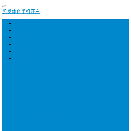
凯发体育手机开户
凯发体育手机开户
创业
培训
小生意
招商加盟
网络营销
登录
注册
投稿