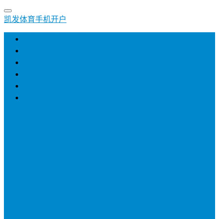
凯发体育手机开户
凯发体育手机开户
创业
培训
小生意
招商加盟
网络营销
登录
注册
投稿