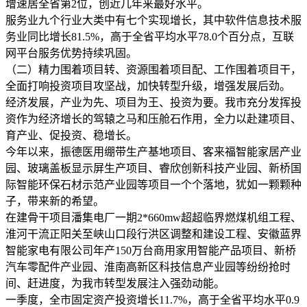
增速居全省第2位，创近几年来最好水平。
服务业九个行业大类中有七个实现增长，其中软件信息技术服
务业同比增长81.5%，高于全省平均水平78.0个百分点，互联
网平台服务优势持续巩固。
（二）精力围着项目转、资源围着项目配、工作围着项目干，
全面打响投资项目攻坚战，加快转型升级，增强发展后劲。
经济发展，产业为先、项目为王、投资为要。我市充分发挥投
资作为经济增长的驾辕之马和压舱石作用，全力以赴建项目、
育产业、促投资、稳增长。
今年以来，振德医用绷带生产基地项目、客来福智能家居产业
园、玻璃盖板显示屏生产项目、睿欣创新科技产业园、新桥国
际智能环保石材示范产业园等项目一个个落地，犹如一颗颗种
子，带来新的希望。
在建骨干项目潘集电厂一期2*660mw超超临界燃煤机组工程、
淮河干流正阳关至峡山口段行洪区调整和建设工程、安徽蓝界
智能家电有限公司年产150万台商用家用智能产品项目、新桥
汽车零配件产业园、淮南高新区科技信息产业园等纷纷抢时
间、赶进度，为我市转型发展注入强劲动能。
一季度，全市固定资产投资增长11.7%，高于全省平均水平0.9