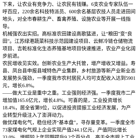
下来，让农业有竞争力、让农民有钱赚。6支农业专家队伍一
呼百应，220余名科技特派员、600余名基层农技人员走进田间
地头，对全市春耕生产、畜禽养殖、设施农业等开展一线指
导。
机械强农出实招。高标准农田建设高歌猛进，让“粮田”变“良
田”。江苏绿港蔬菜科技示范园建设项目、云鲜冷链仓储物流
项目、吉乾标准化生态养殖基地项目快速推进，农业产业化阔
步前进。
农民增收见实效。创新农业生产大托管，增产增收又增益。寿
县、凤台县申报县域特色产业集群，乡村旅游等新产业新业态
发展势头强劲，一季度我市农村居民人均可支配收入达到5901
元，增长6.8%。
——做大工业是重中之重。工业强则经济强。一季度我市二产
增加值165.6亿元，增长4.8%。可喜的是，工业投资增长
18.4%，居全省第9位，以促进投资提振工业经济发展，为产
业转型升级注入了澎湃动力。
做优煤电化气，稳住经济“基本盘”，寻存量变革。一季度全市
73家煤电化气规上企业实现产值244.1亿元，产值同比增长
33.0%，增幅较上年同期提升9.2个百分点，高于全市规上工业