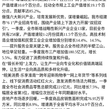
产值增速10.6个百分点，拉动全市规上工业产值增长19.1个百
分点，贡献率达85.2%。
做强六大新兴产业，培育发展新优势，谋增量崛起。我市组建
市“6 1”产业招商专班，围绕产业链上下游大力开展“双招双
引”。一季度，全市新增战略性新兴产业企业13家，目前全市
共有258家，产值增速较1-2月份提高11.5个百分点。高技术制
造业增加值和民营工业企业增加值分别增长14.4%、14.5%。
——提升服务业是关键之举。服务业占全市经济的半壁江山，
地位举足轻重。一季度我市三产增加值180.5亿元，增长
5.5%，有力促进了消费持续恢复和升级。
在“锻长补短”上发力，让生产**业向专业化和价值链高端延
伸，让生活**业向高品质和多样化升级。
“皖美消费·乐享淮南”“跨年迎新购物季”“网上年货节”等系列线
上、线下促消费活动红红火火，激发消费市场活力释放。一季
度全市社会消费品零售总额完成221亿元，同比增长7.5%，增
幅居全省第3位，增幅位次创近十年同期最好水平。
房地产市场逐步回暖，一季度商品房销售面积完成76.95万平
方米，同比增长8.9%，增速高于全省平均水平24.9个百分点，