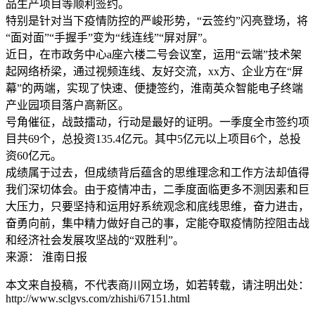
品生产项目等顺利签约。
特别是针对当下疫情防控的严峻形势，“云签约”闪亮登场，将
“面对面”“手握手”变为“线连线”“屏对屏”。
近日，在市政务中心a座六楼二号会议室，运用“云端”技术架
起网络桥梁，通过视频连线、友好交流，xx方、企业方在“屏
幕”的两端，实现了快速、便捷签约，淮南英众智能电子终端
产业园项目落户高新区。
号角催征，战鼓擂动，行动是最好的证明。一季度全市签约项
目共69个，总投资135.4亿元。其中5亿元以上项目6个，总投
资60亿元。
成绩属于过去，但成绩背后蕴含的思维理念和工作方法却值得
我们深切体会。由于疫情冲击，二季度面临更多不测因素和巨
大压力，只要坚持和运用好系统观念和底线思维，奋力进击，
奋勇向前，集中精力做好自己的事，定能夺取疫情防控阻击战
和经济社会发展攻坚战的“双胜利”。
来源： 淮南日报
本文来自投稿，不代表商川网立场，如若转载，请注明出处：
http://www.sclgvs.com/zhishi/67151.html