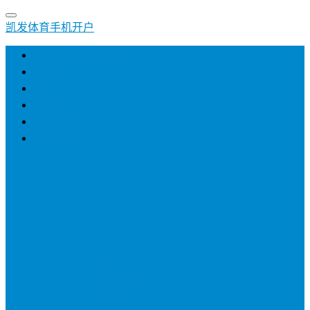
凯发体育手机开户
凯发体育手机开户
创业
培训
小生意
招商加盟
网络营销
登录
注册
投稿