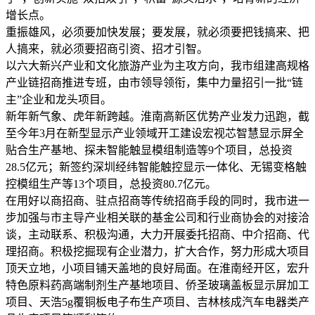
增长点。
重振雄风，必须要加快发展；要发展，就必须要把钱搞来、把
人搞来，就必须要招商引资、招才引智。
以六大新兴产业和文化旅游产业为主攻方向，我市组建高规格
产业链招商推进专班，由市领导领衔，集中力量招引一批“链
主”企业和龙头项目。
新年新气象、虎年新跨越。淮南高新区优势产业发力迅跑，截
至今年3月在新型显示产业领域开工建设宏视芯智慧显示屏全
贴合生产基地、探未智能触显模组制造等9个项目，总投资
28.5亿元；新签约深圳经纬智能触控显示一体化、无锡变格触
控模组生产等13个项目，总投资80.7亿元。
在用好以商招商、驻点招商等传统招商手段的同时，我市进一
步加强与市主导产业相关联的基金公司和行业商协会的对接洽
谈，主动联系、积极沟通，大力开展委托招商、中介招商、代
理招商。积极挖掘现有企业潜力，扩大合作，努力形成大项目
顶天立地，小项目铺天盖地的良好局面。在淮南经开区，宏升
特色原料药高端制剂生产基地项目、侨圣玻璃盖板显示屏加工
项目、天浩5g覆铜板电子布生产项目、吉林核成汽车电器类产