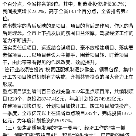
个百分点，全省排名第9位。其中，制造业投资增长38.7%；
民间投资增长23.2%，高于全省13.1个百分点，全省排名第2
位。
这串数字的背后反映的是项目，项目的背后是作风，作风的背
后是理念。全市上下抓发展的氛围日益浓厚，驾驭经济工作的
能力不断提升。
压实责任促项目、远近结合谋项目、毫不放松建项目、落实要
素保项目……以项目建设为主抓手，围着项目转、盯着项目
干，由此带来看得见的作风改变、效能提升。
“管行业必须管投资”权责匹配机制逐步健全，领导包保、集中
开工等项目推进机制有力实施，齐抓共管投资的强大合力正在
形成。
重点项目谋划编制百日会战充盈2022年重点项目库，共编制项
目1220个，总投资8747.4亿元，年度计划投资749.82亿元。
在建项目加快进度、计划项目加快开工、竣工项目加快投产。
一季度，全市亿元以上在建省重点项目285个，完成投资137.7
亿元，为年度计划投资的30.97%。
（三）聚焦高质量发展的“第一要事”、经济工作的“第一抓
手”，创新实施“双招双引”，积蓄“源头活水”，培育新的经济