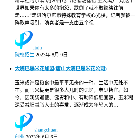
新华社哈尔滨5月20日电（记者戴锦镕 王大禹）“对这个
世界如果你有太多的抱怨，跌倒了就不敢继续往前
走……”走进哈尔滨市特殊教育学校心光楼，记者就被一
阵歌声吸引。演奏者是一支由五个视…
juju
院校招生
2023年 8月 9日
大嘴巴爆米花加盟(唐山大嘴巴爆米花公司)
玉米或许是粮食中最平平无奇的一种，生活中无处不
在。而玉米糊更是很多人儿时的记忆，老少皆宜。如
今，因润肠通便、健胃和中、有助降低胆固醇，玉米糊
深受减肥减脂人士的喜爱，逐渐成为年轻人的…
shangchuan
创业
2023年 6月 6日