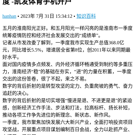
度 -凯发体育手机开户
hanhan
•
2023年 7月 31日 15:34:12
•
知识百科
五月的淮南阳光正好。和五月阳光一样闪亮的是淮南市一季度
统筹疫情防控和经济社会发展交出的“成绩单”。
记者从市发改委了解到，一季度我市实现生产总值368.0亿
元，同比增长5.5%，增速居全省第8位，创2011年以来同期最
好水平。
面对国内疫情多点频发、内外经济循环畅通受到制约等多重压
力，淮南经济“稳”的基础在夯实，“进”的力量在积蓄，一季度
交出的这份答卷，很了不起，来之不易。
数字的背后折射的是转型攻坚的定力、负重爬坡的勇气、奋力
追赶的决心。
数字的背后折射的是切实增强“慢进是退、不进更是退”的紧迫
感，创新经济工作手法、步法和打法，拉高标杆、扬长补短，
推动各项工作争先进位的新理念、新状态、新作风。
一季度，我市聚焦加快发展六大新兴产业，全面打响投资项目
攻坚战，开展重点项目谋划编制百日会战，全力以赴抓产业、