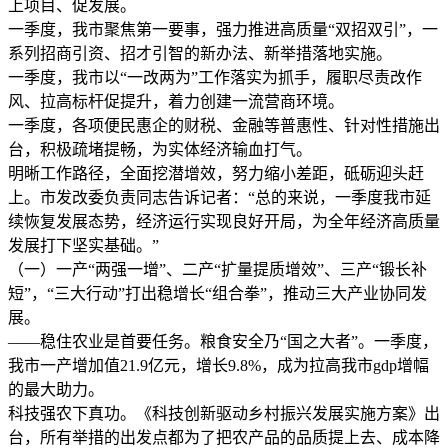
上项目、促发展。
一季度，我市聚焦第一要事，强力推进高质量“双招双引”，一
系列招商引资、招才引智的新办法、新举措落地实施。
一季度，我市以“一改两为”工作落实为抓手，履职尽责改作
风、拉高标杆促提升，着力创建一流营商环境。
一季度，各项便民惠企的财税、金融等普惠性、针对性措施出
台，积极疏堵提畅，为实体经济输血打气。
明晰工作路径，全面挖潜增效，努力缩小差距，砥砺迎头赶
上。市发改委负责同志告诉记者：“总的来说，一季度我市延
续恢复发展态势，经济运行实现良好开局，为全年经济高质量
发展打下坚实基础。”
（一）一产“两强一增”、二产“扩量提质增效”、三产“锻长补
短”，“三大行动”打出稳增长“组合拳”，推动三大产业协同发
展。
——稳住农业是首要任务。粮食安全乃“国之大者”。一季度，
我市一产增加值21.9亿元，增长9.8%，成为拉高我市gdp增幅
的最大助力。
科技强农下真功。《科技创新驱动乡村振兴发展实施方案》出
台，所有举措的出发点都为了把农产品的品质提上去、成本降