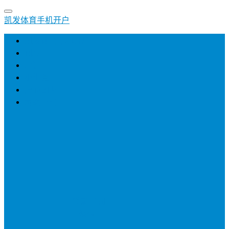
凯发体育手机开户
凯发体育手机开户
创业
培训
小生意
招商加盟
网络营销
登录
注册
投稿