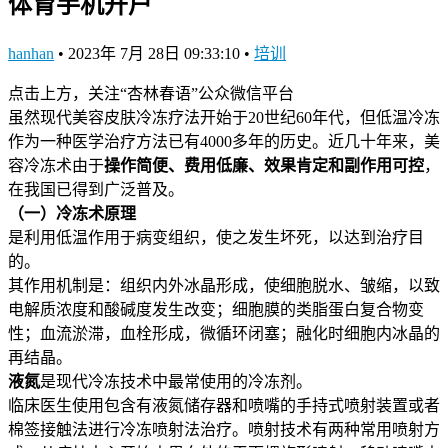
体育手机开户
hanhan
•
2023年 7月 28日 09:33:10
•
培训
点击上方，关注“杏林春语”公众微信平台
虽然现代美容皮肤冷冻疗法开始于20世纪60年代，但低温冷冻
作为一种医学治疗方法已有4000多年的历史。近几十年来，美
容冷冻术由于
操作简便、费用低廉、效果肯定和副作用可控
，
在我国已得到广泛普及。
（一）冷冻术原理
是利用低温作用于病变组织，使之发生坏死，以达到治疗目
的。
其作用机制是：组织内外冰晶形成，使细胞脱水、皱缩，以致
电解质浓度和酸碱度发生改变；细胞膜的类脂蛋白复合物变
性；血流淤滞，血栓形成，微循环闭塞；融化时细胞内冰晶的
再结晶。
液氮
是现代冷冻技术中最常使用的冷冻剂。
临床医生使用包含有液氮储存器和喷嘴的手持式喷射装置或者
棉签接触法进行冷冻喷射法治疗。喷射技术有两种常用喷射方