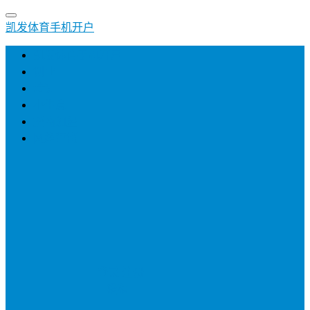
凯发体育手机开户
凯发体育手机开户
创业
培训
小生意
招商加盟
网络营销
登录
注册
投稿