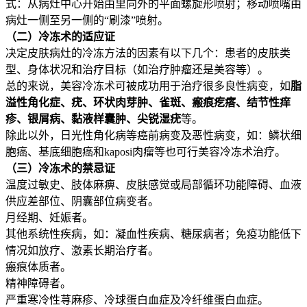
式：从病灶中心开始由里向外的平面螺旋形喷射；移动喷嘴由
病灶一侧至另一侧的“刷漆”喷射。
（二）冷冻术的适应证
决定皮肤病灶的冷冻方法的因素有以下几个：患者的皮肤类
型、身体状况和治疗目标（如治疗肿瘤还是美容等）。
总的来说，美容冷冻术可被成功用于治疗很多良性病变，如
脂
溢性角化症、疣、环状肉芽肿、雀斑、瘢痕疙瘩、结节性痒
疹、银屑病、黏液样囊肿、尖锐湿疣
等。
除此以外，日光性角化病等癌前病变及恶性病变，如：鳞状细
胞癌、基底细胞癌和kaposi肉瘤等也可行美容冷冻术治疗。
（三）冷冻术的禁忌证
温度过敏史、肢体麻痹、皮肤感觉或局部循环功能障碍、血液
供应差部位、阴囊部位病变者。
月经期、妊娠者。
其他系统性疾病，如：凝血性疾病、糖尿病者；免疫功能低下
情况如放疗、激素长期治疗者。
瘢痕体质者。
精神障碍者。
严重寒冷性荨麻疹、冷球蛋白血症及冷纤维蛋白血症。