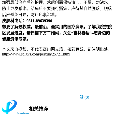
加强局部治疗后的护理，术后创面保持清洁、干燥，勿沾水，
防止继发感染。结痴后不要强行撕痂，应待其自然脱落。脱落
后应避免日晒，防止色素沉着。
皮肤科电话：0311-89639390
想要了解最权威，最前沿，最实用的医疗资讯，了解我院
东院
区
发展进度，请扫描下方二维码，关注“
杏林春语
”–您身边的
健康资讯专家。
本文来自投稿，不代表商川网立场，如若转载，请注明出处：
http://www.sclgvs.com/peixun/25721.html
赞
(0)
相关推荐
hanhan