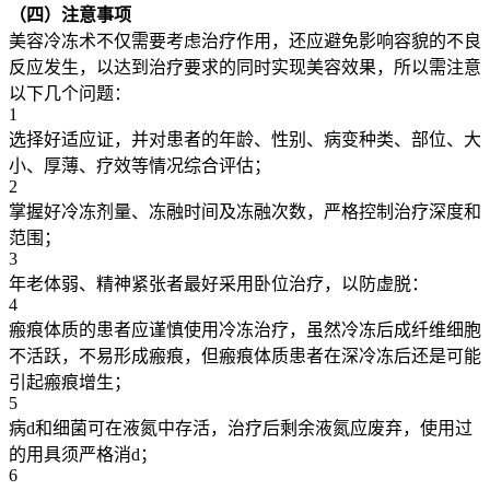
（四）注意事项
美容冷冻术不仅需要考虑治疗作用，还应避免影响容貌的不良
反应发生，以达到治疗要求的同时实现美容效果，所以需注意
以下几个问题：
1
选择好适应证，并对患者的年龄、性别、病变种类、部位、大
小、厚薄、疗效等情况综合评估；
2
掌握好冷冻剂量、冻融时间及冻融次数，严格控制治疗深度和
范围；
3
年老体弱、精神紧张者最好采用卧位治疗，以防虚脱：
4
瘢痕体质的患者应谨慎使用冷冻治疗，虽然冷冻后成纤维细胞
不活跃，不易形成瘢痕，但瘢痕体质患者在深冷冻后还是可能
引起瘢痕增生；
5
病d和细菌可在液氮中存活，治疗后剩余液氮应废弃，使用过
的用具须严格消d；
6