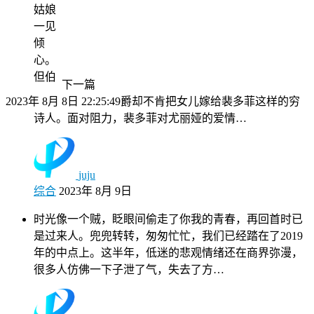
姑娘
一见
倾
心。
但伯
下一篇
2023年 8月 8日 22:25:49
爵却不肯把女儿嫁给裴多菲这样的穷
诗人。面对阻力，裴多菲对尤丽娅的爱情…
juju
综合
2023年 8月 9日
时光像一个贼，眨眼间偷走了你我的青春，再回首时已
是过来人。兜兜转转，匆匆忙忙，我们已经踏在了2019
年的中点上。这半年，低迷的悲观情绪还在商界弥漫，
很多人仿佛一下子泄了气，失去了方…