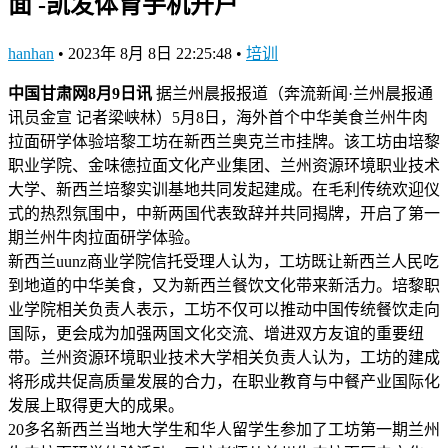
面 -凯发体育手机开户
hanhan
•
2023年 8月 8日 22:25:48
•
培训
中国甘肃网8月9日讯
据兰州晨报报道（奔流新闻·兰州晨报通
讯员金宣 记者梁峡林）5月8日，海外首个中华美食兰州牛肉
拉面研学体验培黎工坊在新西兰奥克兰市挂牌。该工坊由培黎
职业学院、金味德拉面文化产业集团、兰州资源环境职业技术
大学、新西兰培黎实训基地共同发起建成。在毛利传统欢迎仪
式的热烈氛围中，中新两国代表致辞并共同揭牌，开启了第一
期兰州牛肉拉面研学体验。
新西兰uunz商业学院信托受理人认为，工坊既让新西兰人民吃
到地道的中华美食，又为新西兰餐饮文化带来新活力。培黎职
业学院相关负责人表示，工坊不仅可以推动中国传统餐饮走向
国际，更会成为加强两国文化交流、增进双方友谊的重要纽
带。兰州资源环境职业技术大学相关负责人认为，工坊的建成
将形成共促高质量发展的合力，在职业教育与中餐产业国际化
发展上取得更大的成果。
20多名新西兰当地大学生和华人留学生参加了工坊第一期兰州