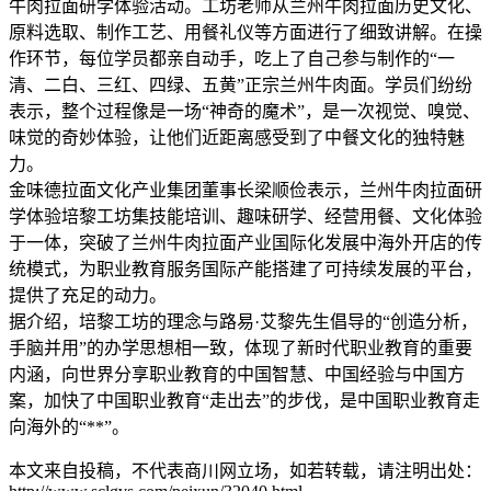
牛肉拉面研学体验活动。工坊老师从兰州牛肉拉面历史文化、
原料选取、制作工艺、用餐礼仪等方面进行了细致讲解。在操
作环节，每位学员都亲自动手，吃上了自己参与制作的“一
清、二白、三红、四绿、五黄”正宗兰州牛肉面。学员们纷纷
表示，整个过程像是一场“神奇的魔术”，是一次视觉、嗅觉、
味觉的奇妙体验，让他们近距离感受到了中餐文化的独特魅
力。
金味德拉面文化产业集团董事长梁顺俭表示，兰州牛肉拉面研
学体验培黎工坊集技能培训、趣味研学、经营用餐、文化体验
于一体，突破了兰州牛肉拉面产业国际化发展中海外开店的传
统模式，为职业教育服务国际产能搭建了可持续发展的平台，
提供了充足的动力。
据介绍，培黎工坊的理念与路易·艾黎先生倡导的“创造分析，
手脑并用”的办学思想相一致，体现了新时代职业教育的重要
内涵，向世界分享职业教育的中国智慧、中国经验与中国方
案，加快了中国职业教育“走出去”的步伐，是中国职业教育走
向海外的“**”。
本文来自投稿，不代表商川网立场，如若转载，请注明出处：