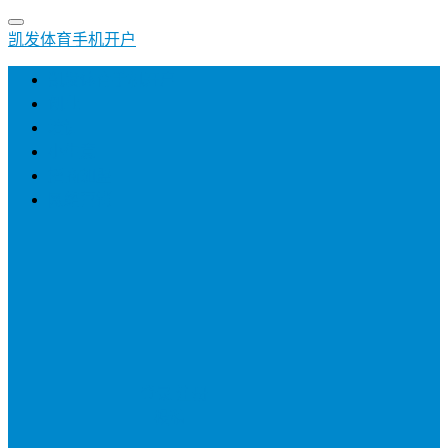
凯发体育手机开户
凯发体育手机开户
创业
培训
小生意
招商加盟
网络营销
登录
注册
投稿