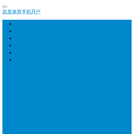
凯发体育手机开户
凯发体育手机开户
创业
培训
小生意
招商加盟
网络营销
登录
注册
投稿