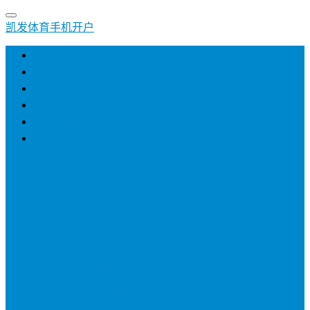
凯发体育手机开户
凯发体育手机开户
创业
培训
小生意
招商加盟
网络营销
登录
注册
投稿