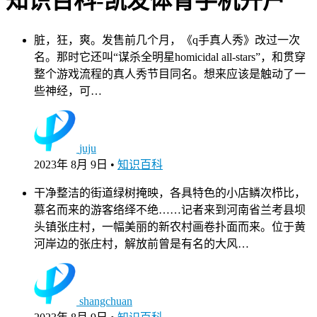
知识百科-凯发体育手机开户
脏，狂，爽。发售前几个月，《q手真人秀》改过一次
名。那时它还叫“谋杀全明星homicidal all-stars”，和贯穿
整个游戏流程的真人秀节目同名。想来应该是触动了一
些神经，可…
juju
2023年 8月 9日
•
知识百科
干净整洁的街道绿树掩映，各具特色的小店鳞次栉比，
慕名而来的游客络绎不绝……记者来到河南省兰考县坝
头镇张庄村，一幅美丽的新农村画卷扑面而来。位于黄
河岸边的张庄村，解放前曾是有名的大风…
shangchuan