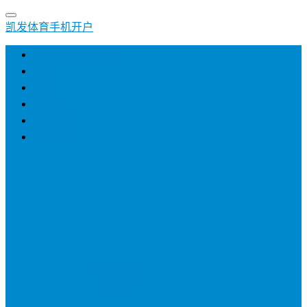
凯发体育手机开户
凯发体育手机开户
创业
培训
小生意
招商加盟
网络营销
登录
注册
投稿